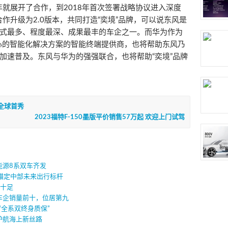
年就展开了合作，到2018年首次签署战略协议进入深度
合作升级为2.0版本，共同打造“奕境”品牌，可以说东风是
式最多、程度最深、成果最丰的车企之一。而华为作为
核心的智能化解决方案的智能终端提供商，也将帮助东风乃
加速普及。东风与华为的强强联合，也将帮助“奕境”品牌
展全球首秀
2023福特F-150墨版平价销售57万起 欢迎上门试驾
能源8系双车齐发
 锚定中部未来出行标杆
色十足
车企销量前十，位居第九
“全系双终身质保”
护航海上新丝路