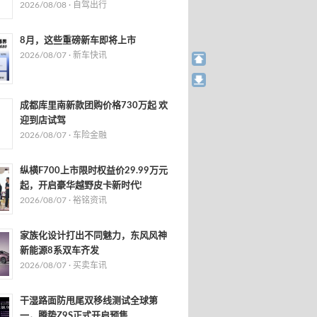
2026/08/08 ·
自驾出行
8月，这些重磅新车即将上市
2026/08/07 ·
新车快讯
成都库里南新款团购价格730万起 欢
迎到店试驾
2026/08/07 ·
车险金融
纵横F700上市限时权益价29.99万元
起，开启豪华越野皮卡新时代!
2026/08/07 ·
裕铭资讯
家族化设计打出不同魅力，东风风神
新能源8系双车齐发
2026/08/07 ·
买卖车讯
干湿路面防甩尾双移线测试全球第
一，腾势Z9S正式开启预售