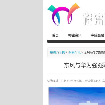
首页
裕铭资讯
车险金融
裕铭汽车网
>
买卖车讯
> 东风与华为强强
东风与华为强强联
谕海车途
· 日期:2025/12/02 ·
阅读量:4456
·