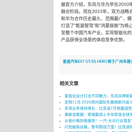
据官方介绍，东风与华为早在2010
融合阶段。而在2023年，双方战略
和华为合作历史最久、范围最广、模
打造了“乾崑智驾”和“鸿蒙座舱”为
至整个中国汽车产业，实现智能化的
产品获得全场景的体验竞争优势。
星途汽车ES7 GT/ES HERO将于广州车
相关文章
家族化设计打出不同魅力，东风风神新
定档11月 2026郑州国际车展焕新升级
多项业务保持增长，比亚迪7月销量成
乘联会数据：奇瑞集团上半年跻身全球
从卷价格到卷服务！一汽-大众行业首发
闪充破局丝路，智驾稳驭万里！比亚迪