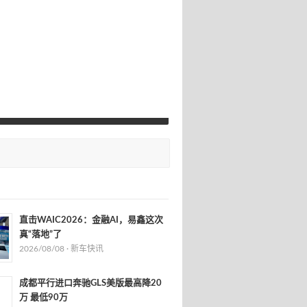
直击WAIC2026：金融AI，易鑫这次
真“落地”了
2026/08/08 ·
新车快讯
成都平行进口奔驰GLS美版最高降20
万 最低90万