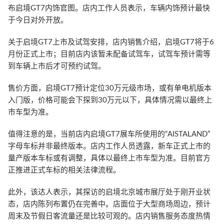
布启境GT7内饰官图。店内工作人员表示，车辆内饰预计最快
于今日对外开放。
关于启境GT7上市及试驾安排，店内销售介绍，启境GT7将于6
月份正式上市；目前店内该暂未配备试驾车，试驾车预计需等
到车辆上市后才可预约试驾。
售价方面，启境GT7预计定位30万元级市场，或有单电机版本
入门版，价格可能会下探到30万元以下，具体情况需以最终上
市车型为准。
值得注意的是，当前店内启境GT7展车所使用的“AISTALAND”
字母车标并非最终版本。店内工作人员透露，新车正式上市的
量产版本车标或有调整，具体以最终上市车型为准。目前官方
正推进正式车标的相关法律流程。
此外，该达人表示，其探访的启境北京城市展厅处于刚开业状
态，店内陈列布置仍在完善中。店面位于大型商场周边，预计
周末及节假日客流量还是比较可观的。店内销售服务态度热情