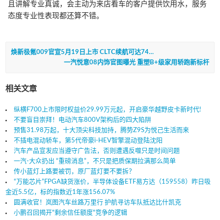
且讲解专业真诚，会主动为来店看车的客户提供饮用水，服务
态度专业性表现都还算不错。
焕新极氪009官宣5月19日上市 CLTC续航可达74…
一汽悦意08内饰官图曝光 重塑B+级家用轿跑新标杆
相关文章
纵横F700上市限时权益价29.99万元起，开启豪华越野皮卡新时代!
不要盲目崇拜！电动汽车800V架构后的四大陷阱
预售31.98万起，十大顶尖科技加持，腾势Z9S为悦己生活而来
不插电混动轿车，第5代帝豪i-HEV智擎混动登陆沈阳
汽车产品宣发应当遵守广告法，否则遭遇反噬只是时间问题
一汽-大众扔出 “重磅消息”，不只是把质保期拉满那么简单
传小蓝灯上路要被罚，原厂蓝灯要不要拆？
“万能芯片”FPGA缺货涨价，半导体设备ETF易方达（159558）昨日吸
金近5.5亿，标的指数近1年涨156.07%
圆满收官！岚图汽车丝路万里行 护航寻访车队抵达比什凯克
小鹏召回揭开"剩余信任额度"竞争的逻辑