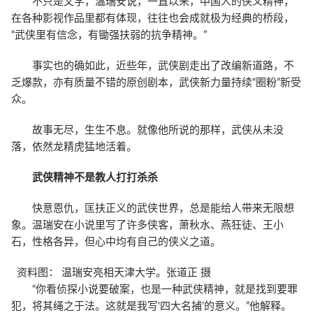
不只是文学，温瑞安说，一直以来，中国人的侠义精神，
在各种影视作品里都有体现，往往也会成就极为经典的桥段，
“武侠里有信念，有锄强扶弱的抗争精神。”
事实也的确如此，近些年，武侠剧走出了改编新道路，不
乏爆款，亦有质量不错的原创剧本，武侠新力量持续“圈粉”新受
众。
故事无尽，生生不息。就像他所说的那样，武侠从未没
落，依然龙精虎猛地活着。
武侠精神不是教人打打杀杀
快意恩仇，匡扶正义的武侠世界，总是能给人带来无限想
象。温瑞安在小说里写了许多侠客，萧秋水、燕狂徒、王小
石，性格各异，但心中均有自己的侠义之道。
资料图： 温瑞安亮相天津大学。张道正 摄
“你看侦探小说要破案，也是一种武侠精神，就是找到要罪
犯，将其绳之于法。这就是我写‘四大名捕’的意义。”他解释。