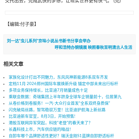
交托出去，完成武侠的梦想，让现实世界更有侠气。”(完)
【编辑:付子豪】
刘一达“虫儿系列”京味小说丛书新书分享会举办
呼和浩特办铜镜展 映照春秋至明清古人生活
相关文章
家族化设计打出不同魅力，东风风神新能源8系双车齐发
定档11月 2026郑州国际车展焕新升级 锚定中部未来出行标杆
多项业务保持增长，比亚迪7月销量成色十足
乘联会数据：奇瑞集团上半年跻身全球车企销量前十，位居第九
从卷价格到卷服务！一汽-大众行业首发“全系双终身质保”
闪充破局丝路，智驾稳驭万里！比亚迪护航海上新丝路
比亚迪新车官宣，8月3日，开始预售!
港股互联网异军突起，科技“老登”的春天来了？
长鑫科技上市，汽车供应链的暗战！
自卸车哪个品牌舒适性更好？瑞沃金刚S1蓝牌自卸舒适标杆