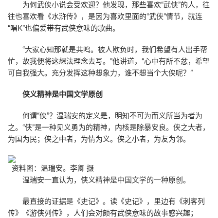
为何武侠小说会受欢迎？他发现，那些喜欢“武侠”的人，往
往也喜欢看《水浒传》，是因为喜欢里面的“武侠”情节，就连
“唱K”也偏爱带有武侠意味的歌曲。
“大家心知那就是共鸣。被人欺负时，我们希望有人出手帮
忙，故我便将这想法理念去写。”他讲道，“心中有所不忿，希望
可自我强大。充分发挥这种想象力，谁不想当个大侠呢？”
侠义精神是中国文学原创
何谓“侠”？温瑞安的定义是，明知不可为而义所当为者为
之。“侠”是一种见义勇为的精神，内核是除暴安良。侠之大者，
为国为民；侠之中者，为情为义。侠之小者，为友为邻。
资料图：温瑞安。李卿 摄
温瑞安一直认为，侠义精神是中国文学的一种原创。
最直接的证据是《史记》。读《史记》，里边有《刺客列
传》《游侠列传》，人们会对颇有武侠意味的故事感兴趣；