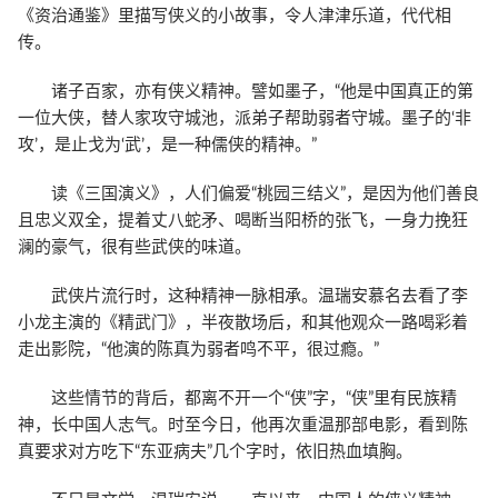
《资治通鉴》里描写侠义的小故事，令人津津乐道，代代相
传。
诸子百家，亦有侠义精神。譬如墨子，“他是中国真正的第
一位大侠，替人家攻守城池，派弟子帮助弱者守城。墨子的‘非
攻’，是止戈为‘武’，是一种儒侠的精神。”
读《三国演义》，人们偏爱“桃园三结义”，是因为他们善良
且忠义双全，提着丈八蛇矛、喝断当阳桥的张飞，一身力挽狂
澜的豪气，很有些武侠的味道。
武侠片流行时，这种精神一脉相承。温瑞安慕名去看了李
小龙主演的《精武门》，半夜散场后，和其他观众一路喝彩着
走出影院，“他演的陈真为弱者鸣不平，很过瘾。”
这些情节的背后，都离不开一个“侠”字，“侠”里有民族精
神，长中国人志气。时至今日，他再次重温那部电影，看到陈
真要求对方吃下“东亚病夫”几个字时，依旧热血填胸。