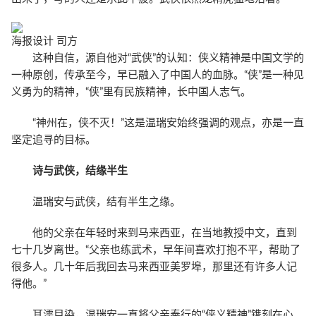
海报设计 司方
这种自信，源自他对“武侠”的认知：侠义精神是中国文学的
一种原创，传承至今，早已融入了中国人的血脉。“侠”是一种见
义勇为的精神，“侠”里有民族精神，长中国人志气。
“神州在，侠不灭！”这是温瑞安始终强调的观点，亦是一直
坚定追寻的目标。
诗与武侠，结缘半生
温瑞安与武侠，结有半生之缘。
他的父亲在年轻时来到马来西亚，在当地教授中文，直到
七十几岁离世。“父亲也练武术，早年间喜欢打抱不平，帮助了
很多人。几十年后我回去马来西亚美罗埠，那里还有许多人记
得他。”
耳濡目染，温瑞安一直将父亲奉行的“侠义精神”镌刻在心