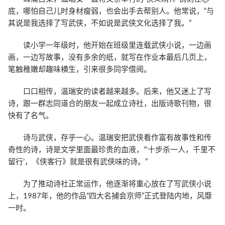
底，哪怕自己儿时身材瘦弱，也会出手去帮别人。他常说，“与
其说是我选择了写武侠，不如说是武侠文化选择了我。”
读小学一年级时，他开始在班级里连载武侠小说，一边画
画，一边写故事，没有多余的纸，就写在作业本最后几页上，
笔触稚嫩却趣味横生，引来很多同学借阅。
口口相传，温瑞安的读者越来越多。后来，他又迷上了写
诗，跟一群志同道合的朋友一起成立诗社，出版诗歌刊物，很
快有了名气。
诗与武侠，存乎一心。温瑞安把武侠看作富有故事性和传
奇性的诗，诗是文学里面最珍贵的血液，“‘十步杀一人，千里不
留行’，《侠客行》就是很有武侠味的诗。”
为了推动诗社正常运作，他逐渐将重心放在了写武侠小说
上，1987年，他的作品“四大名捕会京师”正式登陆内地，风靡
一时。