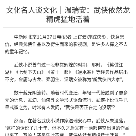
文化名人谈文化｜温瑞安：武侠依然龙
精虎猛地活着
中新网北京11月27日电(记者 上官云)萍踪侠影，快意恩
仇，经典武侠作品以及衍生而来的影视剧，是许多人挥之不去
的童年记忆。
武侠小说曾有过一段非常辉煌的时期，那时，《笑傲江
湖》《七剑下天山》《萧十一郎》《逆水寒》等经典作品层出
不穷，金庸与古龙、梁羽生、温瑞安被称为“新武侠四大家”。
数十载光阴流转。随着时代变迁，年轻一代接触到了更多
元的信息，玄幻、仙侠等文学形式逐渐流行，武侠小说似乎已
呈式微之势，时常有人发问，“武侠是否正在走向没落”？
然而，在著名武侠小说作家温瑞安心中，武侠从未没落，
“这样的话说了几十年，但不久之后又有一两部横空出世的作品
出来了，写的人还是乐此不疲。武侠依然龙精虎猛地活着。”