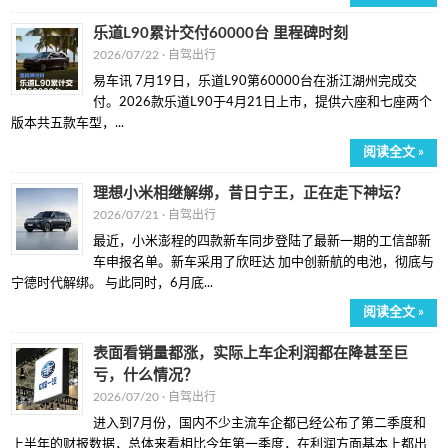
乐道L90累计交付60000台 里程碑时刻
2026/07/22 ·
自驾出行
易车讯 7月19日，乐道L90第60000台在浙江湖州完成交
付。2026款乐道L90于4月21日上市，提供六座和七座两个
版本共五款车型，...
阅读全文 »
理想小米相继解绑，昔日宁王，正在走下神坛？
2026/07/21 ·
自驾出行
最近，小米澎程的四款新车同步登陆了最新一期的工信部新
车申报名单。新车采用了欣旺达 加中创新航的电池，彻底与
宁德时代解绑。 与此同时，6月底...
阅读全文 »
表面看销量都涨，实际上车企利润都在降甚至巨
亏，什么情况？
2026/07/20 ·
自驾出行
进入到7月份，国内不少主流车企都已经公布了第二季度和
上半年的财报数据，总体来看相比今年第一季度，在利润方面基本上都出