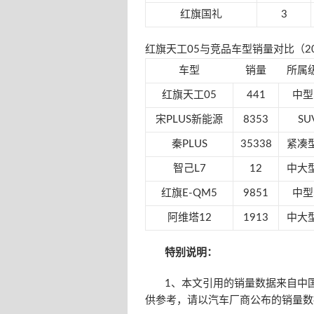
红旗国礼
3
红旗天工05与竞品车型销量对比（20
车型
销量
所属
红旗天工05
441
中型
宋PLUS新能源
8353
SU
秦PLUS
35338
紧凑
智己L7
12
中大
红旗E-QM5
9851
中型
阿维塔12
1913
中大
特别说明：
1、本文引用的销量数据来自中国
供参考，请以汽车厂商公布的销量数