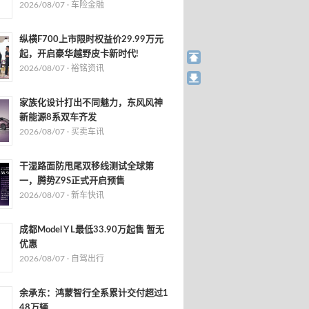
2026/08/07 ·
车险金融
纵横F700上市限时权益价29.99万元
起，开启豪华越野皮卡新时代!
2026/08/07 ·
裕铭资讯
家族化设计打出不同魅力，东风风神
新能源8系双车齐发
2026/08/07 ·
买卖车讯
干湿路面防甩尾双移线测试全球第
一，腾势Z9S正式开启预售
2026/08/07 ·
新车快讯
成都Model Y L最低33.90万起售 暂无
优惠
2026/08/07 ·
自驾出行
余承东：鸿蒙智行全系累计交付超过1
48万辆