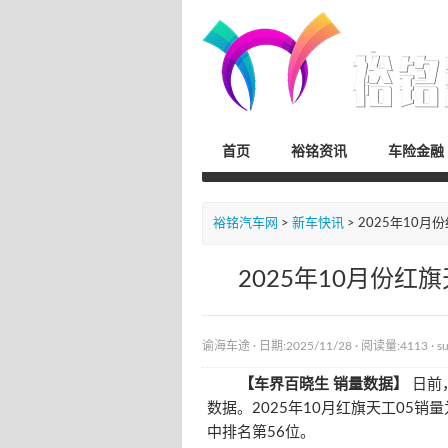
首页
裕铭资讯
车险金融
裕铭汽车网
>
新车快讯
> 2025年10月
2025年10月份红旗
谕海车途
· 日期:2025/11/28 ·
阅读量:4113
·
s
【车界百晓生 销量数据】
日前
数据。2025年10月红旗天工05销
中排名第56位。